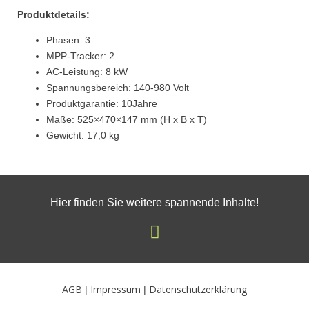
Produktdetails:
Phasen: 3
MPP-Tracker: 2
AC-Leistung: 8 kW
Spannungsbereich: 140-980 Volt
Produktgarantie: 10Jahre
Maße: 525×470×147 mm (H x B x T)
Gewicht: 17,0 kg
Hier finden Sie weitere spannende Inhalte!
I
n
s
t
AGB
Impressum
Datenschutzerklärung
|
|
a