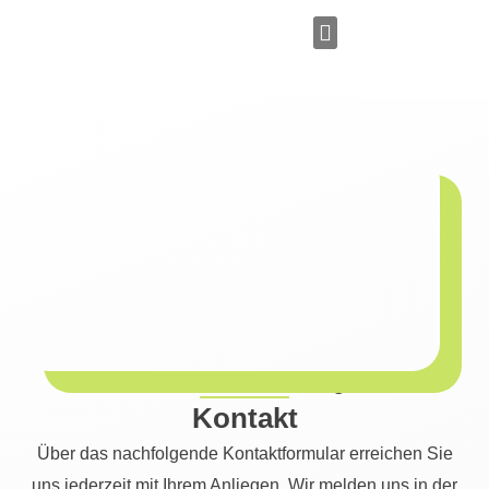
Zum
Inhalt
springen
Persönliches Angebot
Werden Sie Watt-Erzeuger!
Kontakt
Über das nachfolgende Kontaktformular erreichen Sie
uns jederzeit mit Ihrem Anliegen. Wir melden uns in der