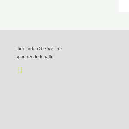
Hier finden Sie weitere
spannende Inhalte!
I
n
s
t
a
g
r