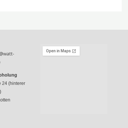
o@watt-
e
Abholung
24 (hinterer
)
otten