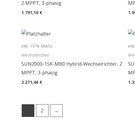
2 MPPT, 3-phasig
MP
1.797,10
€
1.9
inkl. 19 % MwSt.
ink
Wechselrichter
Wec
SUN2000-15K-MB0 Hybrid-Wechselrichter, 2
SU
MPPT, 3-phasig
MP
2.271,46
€
1.3
1
2
→