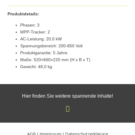
Produktdetails:
Phasen: 3
MPP-Tracker: 2
AC-Leistung: 20,0 kW
Spannungsbereich: 200-850 Volt
Produktgarantie: 5 Jahre
Maße: 520×660×220 mm (H x B x T)
Gewicht: 48,0 kg
Hier finden Sie weitere spannende Inhalte!
I
n
s
t
AGB
Impressum
Datenschutzerklärung
|
|