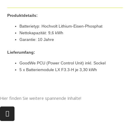
Produktdetails:
Batterietyp: Hochvolt Lithium-Eisen-Phosphat
Nettokapazität: 9,6 kWh
Garantie: 10 Jahre
Lieferumfang:
GoodWe PCU (Power Control Unit) inkl. Sockel
5 x Batteriemodule LX F3.3-H je 3,30 kWh
Hier finden Sie weitere spannende Inhalte!
I
n
s