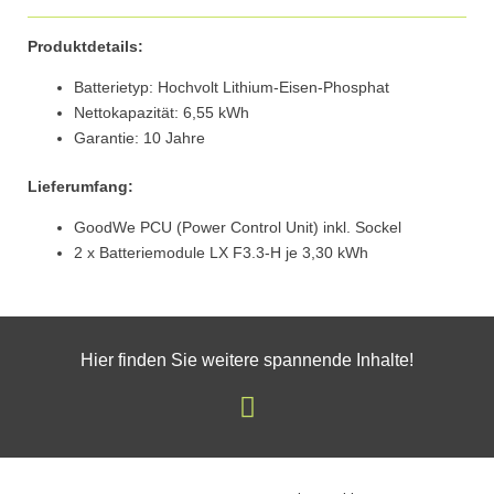
Produktdetails:
Batterietyp: Hochvolt Lithium-Eisen-Phosphat
Nettokapazität: 6,55 kWh
Garantie: 10 Jahre
Lieferumfang:
GoodWe PCU (Power Control Unit) inkl. Sockel
2 x Batteriemodule LX F3.3-H je 3,30 kWh
Hier finden Sie weitere spannende Inhalte!
I
n
s
t